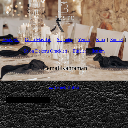
Anasayfa
Gelin Masalari
Seçimler
Yemek
Kina
Sunnet
Salon Dekoru Örnekleri
Büfeler
İletisim
Cemal Kahraman
Yemek Bufesi
Özlem Kahraman